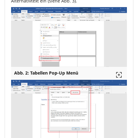
Alternativtext ein (siehe Abb. 3).
Abb. 2: Tabellen Pop-Up Menü